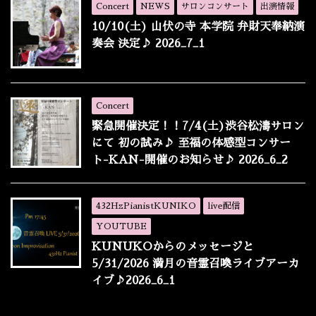
Concert
NEWS
サロンコンサート
出演情報
10/10(土) 山伏の寺 本学院 弁財天奉納演
奏会 決定♪ 2026_7_1
Concert
緊急開催決定！！7/4(土)渋谷松濤サロン
にて 初の試み♪ 至福の体感型コンサー
ト-KAN-開催のお知らせ♪ 2026_6_2
432HzPianistKUNIKO
live配信
YOUTUBE
KUNUKOからのメッセージと
5/31/2026 満月の音霊召喚ライブアーカ
イブ♪2026_6_1