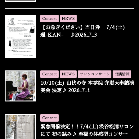
Concert
NEWS
【お急ぎください】当日券 7/4(土)
還-KAN- ♪2026_7_3
Concert
NEWS
サロンコンサート
出演情報
10/10(土) 山伏の寺 本学院 弁財天奉納演
奏会 決定♪ 2026_7_1
Concert
緊急開催決定！！7/4(土)渋谷松濤サロン
にて 初の試み♪ 至福の体感型コンサー