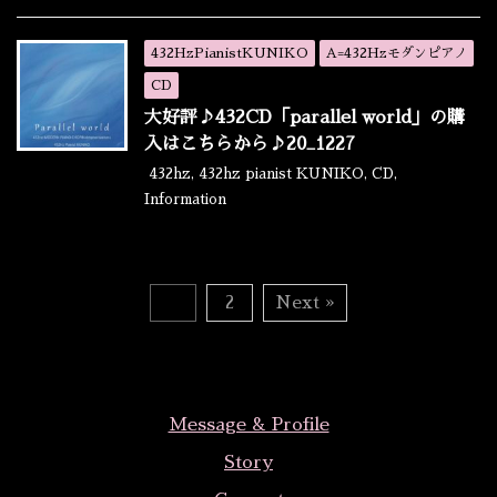
432HzPianistKUNIKO
A=432Hzモダンピアノ
CD
大好評♪432CD「parallel world」の購
入はこちらから♪20_1227
432hz
,
432hz pianist KUNIKO
,
CD
,
Information
1
2
Next »
Message & Profile
Story