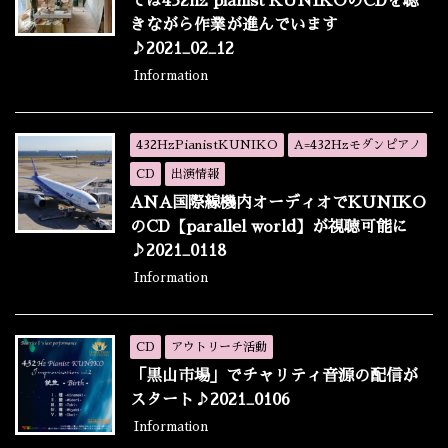
では432hz pianist KUNIKOのCDを聴
きながら作業が進んでいます
♪2021_02_12
Information
432HzPianistKUNIKO
A=432Hzモダンピアノ
CD
出演情報
ANA国際線機内オーディオでKUNIKO
のCD【parallel world】が視聴可能に
♪2021_0118
Information
CD
アウトリーチ活動
「黒山市場」でチャリティ音源の配信が
スタート♪2021_0106
Information