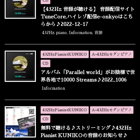
CD
【432Hz 音源が聴ける】 音源配信サイト
TuneCore,ハイレゾ配信e-onkyoはこち
らから♪2022-12-17
432Hz piano
,
Information
,
音源
432HzPianistKUNIKO
A=432Hzモダンピアノ
CD
アルバム「Parallel world」がお陰様で世
界各地で10000 Streams♪2022_1006
Information
432HzPianistKUNIKO
A=432Hzモダンピアノ
CD
無料で聴ける♪ストリーミング♪432Hz
Pianist KUNIKOの音源のお知らせ♪