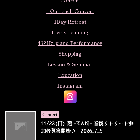
Concert
- Outreach Concert
1Day Retreat
Live streaming
432Hz piano Performance
Shopping
Lesson & Seminar
Education
Instagram
Concert
11/22(日) 還 -KAN- 音禊リトリート参
加者募集開始♪ 2026_7_5