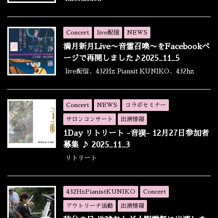
Concert
live配信
NEWS
満月新月Live〜音霊召喚〜をFacebookペ
ージで再開しました♪2025_11_5
live配信、432Hz Piansit KUNIKO、432hz
Concert
NEWS
コラボセミナー
サロンコンサート
出演情報
1Day リトリート -音禊- 12月27日参加者
募集 ♪ 2025_11_3
リトリート
432HzPianistKUNIKO
Concert
アウトリーチ活動
出演情報