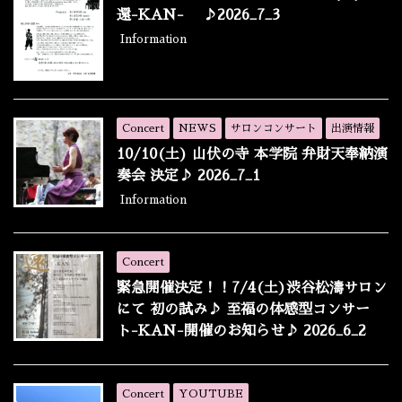
還-KAN- ♪2026_7_3
Information
Concert
NEWS
サロンコンサート
出演情報
10/10(土) 山伏の寺 本学院 弁財天奉納演
奏会 決定♪ 2026_7_1
Information
Concert
緊急開催決定！！7/4(土)渋谷松濤サロン
にて 初の試み♪ 至福の体感型コンサー
ト-KAN-開催のお知らせ♪ 2026_6_2
Concert
YOUTUBE