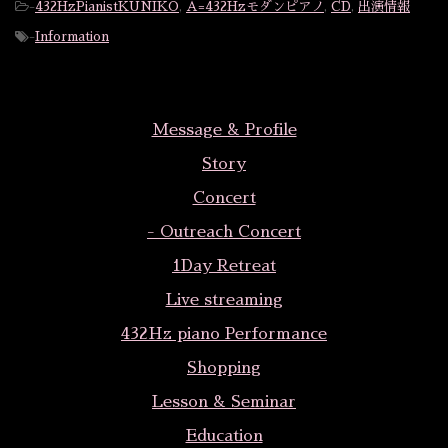
-
432HzPianistKUNIKO
,
A=432Hzモダンピアノ
,
CD
,
出演情報
-
Information
Message & Profile
Story
Concert
- Outreach Concert
1Day Retreat
Live streaming
432Hz piano Performance
Shopping
Lesson & Seminar
Education