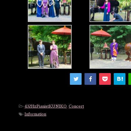
-
432HzPianistKUNIKO
,
Concert
-
Information