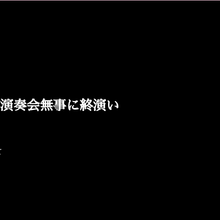
納演奏会無事に終演い
て