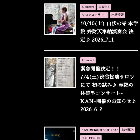
Concert
NEWS
サロンコンサート
出演情報
10/10(土) 山伏の寺 本学
院 弁財天奉納演奏会 決
定♪ 2026_7_1
Concert
緊急開催決定！！
7/4(土)渋谷松濤サロン
にて 初の試み♪ 至福の
体感型コンサート-
KAN-開催のお知らせ♪
2026_6_2
432HzPianistKUNIKO
live配信
YOUTUBE