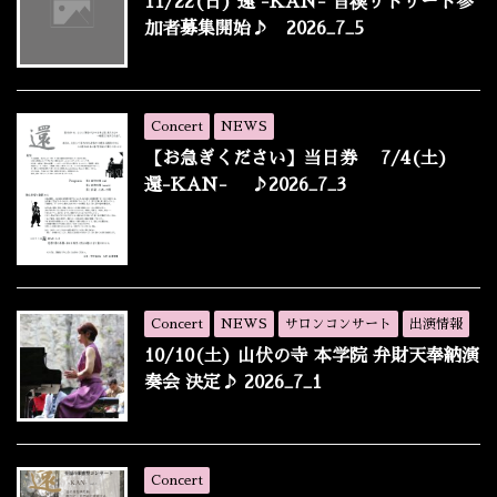
11/22(日) 還 -KAN- 音禊リトリート参
加者募集開始♪ 2026_7_5
Concert
NEWS
【お急ぎください】当日券 7/4(土)
還-KAN- ♪2026_7_3
Concert
NEWS
サロンコンサート
出演情報
10/10(土) 山伏の寺 本学院 弁財天奉納演
奏会 決定♪ 2026_7_1
Concert