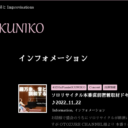
Improvisations
インフォメーション
432HzPianistKUNIKO
Concert
出演情報
ソロリサイタル本番直前密着取材ドキ
♪2022_11_22
Information
,
インフォメーション
お陰様で盛会のうちにソロリサイタルが終演い
すが OTOZURE CHANNEL様より 本