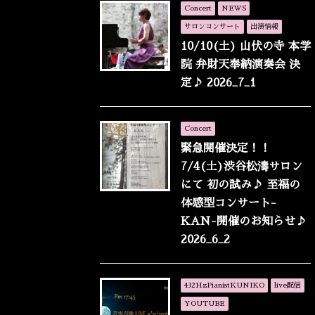
Concert
NEWS
サロンコンサート
出演情報
10/10(土) 山伏の寺 本学
院 弁財天奉納演奏会 決
定♪ 2026_7_1
Concert
緊急開催決定！！
7/4(土)渋谷松濤サロン
にて 初の試み♪ 至福の
体感型コンサート-
KAN-開催のお知らせ♪
2026_6_2
432HzPianistKUNIKO
live配信
YOUTUBE